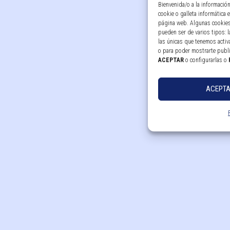
Bienvenida/o a la informació
cookie o galleta informática
página web. Algunas cookies
pueden ser de varios tipos: 
las únicas que tenemos activa
o para poder mostrarte publ
ACEPTAR
o configurarlas o
ACEPT