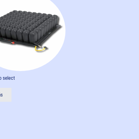
o select
ás