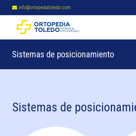
info@ortopediatoledo.com
Sistemas de propulsión
Ayudas para caminar
Ayudas para el baño
Sistemas de posicionamiento
Sistemas de posicionami