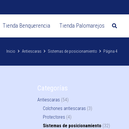
Tienda Benquerencia
Tienda Palomarejos
Zapatos postquirúrgicos
CIRUGÍA DE MAMA
Sujetadores post-quirúrgicos
Sujetadores mastectomía
Inicio
Antiescaras
Sistemas de posicionamiento
Página 4
Categorías
Antiescaras
(54)
Colchones antiescaras
(3)
Protectores
(4)
Sistemas de posicionamiento
(32)