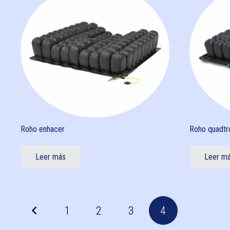
Roho enhacer
Roho quadtr
Leer más
Leer m
Paginación
1
2
3
4
de