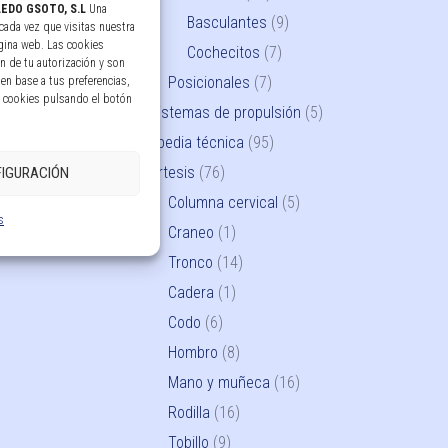
EDO GSOTO, S.L
Una
Basculantes
(9)
cada vez que visitas nuestra
gina web. Las cookies
Cochecitos
(7)
n de tu autorización y son
Posicionales
(7)
en base a tus preferencias,
s cookies pulsando el botón
Sistemas de propulsión
(5)
Ortopedia técnica
(95)
Ortesis
(76)
IGURACIÓN
Columna cervical
(5)
s
Craneo
(1)
Tronco
(14)
Cadera
(1)
Codo
(6)
Hombro
(8)
Mano y muñeca
(16)
Rodilla
(16)
Tobillo
(9)