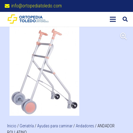
info@ortopediatoledo.com
Inicio
/
Geriatría
/
Ayudas para caminar
/
Andadores
/ ANDADOR
ROLLATINO