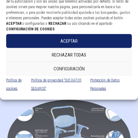
de tu autorización y son las únicas que tenemos activadas por defecto. El resto de
cookies sirven para mejorar nuestra página, para personalizarla en base a tus
preferencias, o para poder mostrarte publicidad ajustada a tus búsquedas, gustos
e intereses personales. Puedes aceptar todas estas cookies pulsando el botón
ACEPTAR
o configurarlas o
RECHAZAR
su uso clicando en el apartado
CONFIGURACIÓN DE COOKIES
.
ACEPTAR
RECHAZAR TODAS
BASTON INFANTIL
CONFIGURACIÓN
Política de
Política de privacidad “SUS DATOS
Protección de Datos
Leer más
cookies
SEGUROS”
Personales