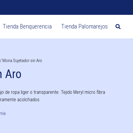
Tienda Benquerencia
Tienda Palomarejos
Zapatos postquirúrgicos
CIRUGÍA DE MAMA
Sujetadores post-quirúrgicos
Sujetadores mastectomía
/ Mona Sujetador sin Aro
n Aro
 de ropa liger o transparente. Tejido Meryl micro fibra
geramente acolchados
mía