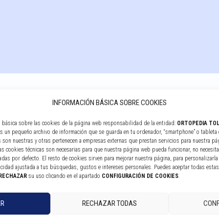
INFORMACIÓN BÁSICA SOBRE COOKIES
n básica sobre las cookies de la página web responsabilidad de la entidad:
ORTOPEDIA TOL
 es un pequeño archivo de información que se guarda en tu ordenador, “smartphone” o tableta 
 son nuestras y otras pertenecen a empresas externas que prestan servicios para nuestra pá
liger o transparente
las cookies técnicas son necesarias para que nuestra página web pueda funcionar, no necesita
das por defecto. El resto de cookies sirven para mejorar nuestra página, para personalizarla 
icidad ajustada a tus búsquedas, gustos e intereses personales. Puedes aceptar todas esta
RECHAZAR
su uso clicando en el apartado
CONFIGURACIÓN DE COOKIES
.
AR
RECHAZAR TODAS
CONF