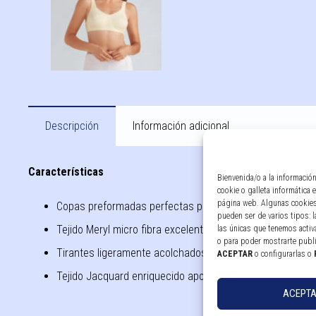
Descripción
Información adicional
Características
Bienvenida/o a la informació
cookie o galleta informática
página web. Algunas cookies
Copas preformadas perfectas para llevar debajo de ropa 
pueden ser de varios tipos: 
Tejido Meryl micro fibra excelente para confort y soporte
las únicas que tenemos activa
o para poder mostrarte publ
Tirantes ligeramente acolchados
ACEPTAR
o configurarlas o
Tejido Jacquard enriquecido aporta un aspecto elegante
ACEPT