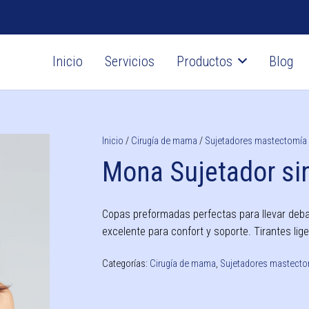
Inicio
Servicios
Productos
Blog
Sillas fijas con inodoro
ORTOPEDIA TÉCNICA
Prótesis y ortesis a medida
Plantillas personalizadas
Terapia de compresión
Mangas y medias de compresión
Cirugía plástica y estética
Sistemas de posicionamiento
Colchones antiescaras
Transferencia de pacientes
Inicio
/
Cirugía de mama
/
Sujetadores mastectomía
Mona Sujetador si
Copas preformadas perfectas para llevar debajo
excelente para confort y soporte. Tirantes li
Categorías:
Cirugía de mama
,
Sujetadores mastecto