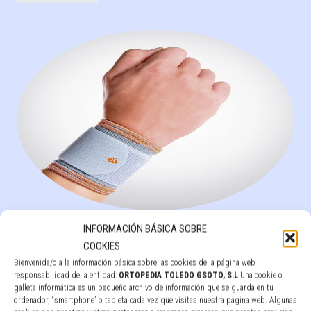
MUÑEQUERA ELÁSTICA GRADUABLE Ref: OS6261
INFORMACIÓN BÁSICA SOBRE
COOKIES
Leer más
Bienvenida/o a la información básica sobre las cookies de la página web
responsabilidad de la entidad:
ORTOPEDIA TOLEDO GSOTO, S.L
Una cookie o
galleta informática es un pequeño archivo de información que se guarda en tu
ordenador, “smartphone” o tableta cada vez que visitas nuestra página web. Algunas