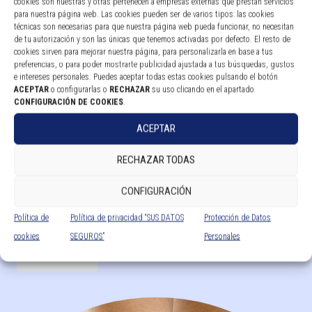
cookies son nuestras y otras pertenecen a empresas externas que prestan servicios
para nuestra página web. Las cookies pueden ser de varios tipos: las cookies
técnicas son necesarias para que nuestra página web pueda funcionar, no necesitan
de tu autorización y son las únicas que tenemos activadas por defecto. El resto de
cookies sirven para mejorar nuestra página, para personalizarla en base a tus
preferencias, o para poder mostrarte publicidad ajustada a tus búsquedas, gustos
e intereses personales. Puedes aceptar todas estas cookies pulsando el botón
ACEPTAR
o configurarlas o
RECHAZAR
su uso clicando en el apartado
CONFIGURACIÓN DE COOKIES
.
ACEPTAR
RECHAZAR TODAS
MUÑEQUERA SEMIRRÍGIDA INMOVILIZADORA CON FÉRULA
CONFIGURACIÓN
DE PULGAR – MANUTEC ®REF: MP-I72: Modelo Izquierda /
MP-D72: Modelo derecha
Política de
Política de privacidad “SUS DATOS
Protección de Datos
cookies
SEGUROS”
Personales
Leer más