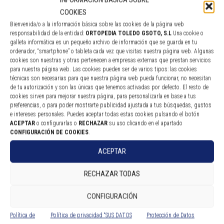
COOKIES
Bienvenida/o a la información básica sobre las cookies de la página web
responsabilidad de la entidad:
ORTOPEDIA TOLEDO GSOTO, S.L
Una cookie o
galleta informática es un pequeño archivo de información que se guarda en tu
ordenador, “smartphone” o tableta cada vez que visitas nuestra página web. Algunas
cookies son nuestras y otras pertenecen a empresas externas que prestan servicios
ORTESIS DE CODO CON FÉRULA PALMAR Y CONTROL FLEXO-
para nuestra página web. Las cookies pueden ser de varios tipos: las cookies
EXTENSIÓN DEL CODO
técnicas son necesarias para que nuestra página web pueda funcionar, no necesitan
de tu autorización y son las únicas que tenemos activadas por defecto. El resto de
cookies sirven para mejorar nuestra página, para personalizarla en base a tus
Leer más
preferencias, o para poder mostrarte publicidad ajustada a tus búsquedas, gustos
e intereses personales. Puedes aceptar todas estas cookies pulsando el botón
ACEPTAR
o configurarlas o
RECHAZAR
su uso clicando en el apartado
CONFIGURACIÓN DE COOKIES
.
ACEPTAR
RECHAZAR TODAS
CONFIGURACIÓN
Política de
Política de privacidad “SUS DATOS
Protección de Datos