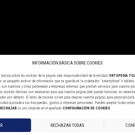
INFORMACIÓN BÁSICA SOBRE COOKIES
n básica sobre las cookies de la página web responsabilidad de la entidad:
ORTOPEDIA TOL
 es un pequeño archivo de información que se guarda en tu ordenador, “smartphone” o tableta 
 son nuestras y otras pertenecen a empresas externas que prestan servicios para nuestra pá
las cookies técnicas son necesarias para que nuestra página web pueda funcionar, no necesita
das por defecto. El resto de cookies sirven para mejorar nuestra página, para personalizarla 
icidad ajustada a tus búsquedas, gustos e intereses personales. Puedes aceptar todas esta
RECHAZAR
su uso clicando en el apartado
CONFIGURACIÓN DE COOKIES
.
AR
RECHAZAR TODAS
CONF