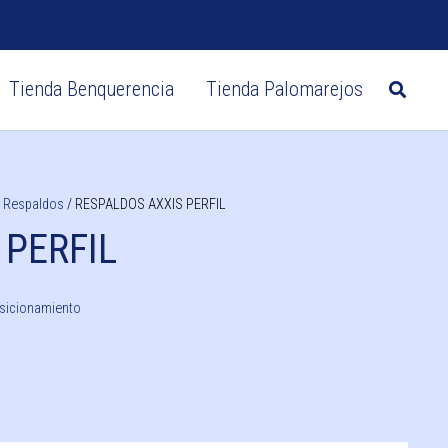
Tienda Benquerencia
Tienda Palomarejos
Zapatos postquirúrgicos
CIRUGÍA DE MAMA
Sujetadores post-quirúrgicos
Sujetadores mastectomía
/
Respaldos
/ RESPALDOS AXXIS PERFIL
 PERFIL
sicionamiento