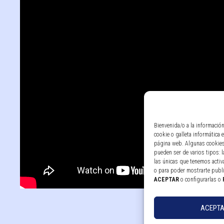
Bienvenida/o a la informació
cookie o galleta informática
página web. Algunas cookies
pueden ser de varios tipos: 
las únicas que tenemos activa
o para poder mostrarte publ
ACEPTAR
o configurarlas o
ACEPT