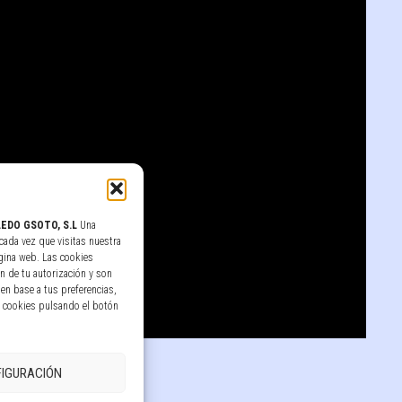
EDO GSOTO, S.L
Una
cada vez que visitas nuestra
gina web. Las cookies
n de tu autorización y son
en base a tus preferencias,
s cookies pulsando el botón
IGURACIÓN