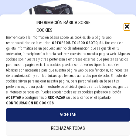
INFORMACIÓN BÁSICA SOBRE
COOKIES
Bienvenida/o a la información básica sobre las cookies de la página web
responsabilidad de la entidad:
ORTOPEDIA TOLEDO GSOTO, S.L
Una cookie o
galleta informática es un pequeño archivo de información que se guarda en tu
ordenador, “smartphone” o tableta cada vez que visitas nuestra página web. Algunas
cookies son nuestras y otras pertenecen a empresas externas que prestan servicios
para nuestra página web. Las cookies pueden ser de varios tipos: las cookies
técnicas son necesarias para que nuestra página web pueda funcionar, no necesitan
de tu autorización y son las únicas que tenemos activadas por defecto. El resto de
cookies sirven para mejorar nuestra página, para personalizarla en base a tus
MOTOR PARA SILLA DE RUEDAS – POWER PACK PLUS
preferencias, o para poder mostrarte publicidad ajustada a tus búsquedas, gustos
1752CM
e intereses personales. Puedes aceptar todas estas cookies pulsando el botón
ACEPTAR
o configurarlas o
RECHAZAR
su uso clicando en el apartado
CONFIGURACIÓN DE COOKIES
.
Leer más
ACEPTAR
RECHAZAR TODAS