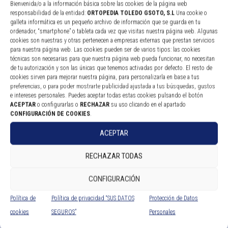
Bienvenida/o a la información básica sobre las cookies de la página web
responsabilidad de la entidad:
ORTOPEDIA TOLEDO GSOTO, S.L
Una cookie o
galleta informática es un pequeño archivo de información que se guarda en tu
ordenador, “smartphone” o tableta cada vez que visitas nuestra página web. Algunas
Silla de ruedas Freddy
cookies son nuestras y otras pertenecen a empresas externas que prestan servicios
para nuestra página web. Las cookies pueden ser de varios tipos: las cookies
técnicas son necesarias para que nuestra página web pueda funcionar, no necesitan
Leer más
de tu autorización y son las únicas que tenemos activadas por defecto. El resto de
cookies sirven para mejorar nuestra página, para personalizarla en base a tus
preferencias, o para poder mostrarte publicidad ajustada a tus búsquedas, gustos
e intereses personales. Puedes aceptar todas estas cookies pulsando el botón
ACEPTAR
o configurarlas o
RECHAZAR
su uso clicando en el apartado
CONFIGURACIÓN DE COOKIES
.
ACEPTAR
RECHAZAR TODAS
CONFIGURACIÓN
Política de
Política de privacidad “SUS DATOS
Protección de Datos
cookies
SEGUROS”
Personales