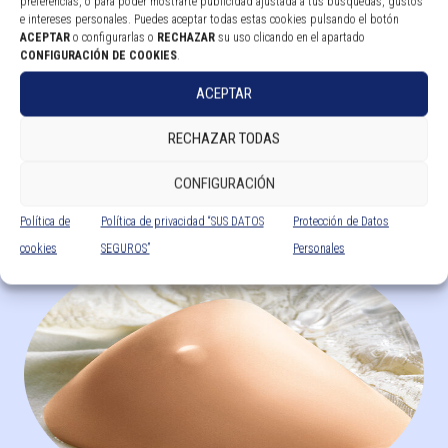
preferencias, o para poder mostrarte publicidad ajustada a tus búsquedas, gustos
e intereses personales. Puedes aceptar todas estas cookies pulsando el botón
ACEPTAR
o configurarlas o
RECHAZAR
su uso clicando en el apartado
CONFIGURACIÓN DE COOKIES
.
ACEPTAR
Lara Preformado Sujetador sin Aro
RECHAZAR TODAS
Leer más
CONFIGURACIÓN
Política de
Política de privacidad “SUS DATOS
Protección de Datos
cookies
SEGUROS”
Personales