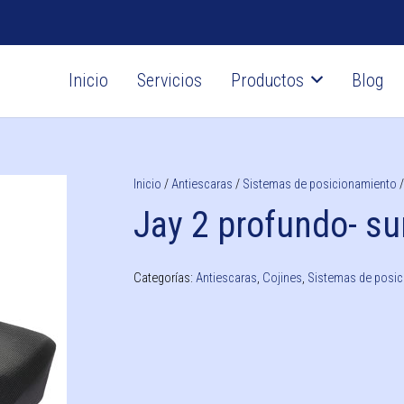
Inicio
Servicios
Productos
Blog
Sillas fijas con inodoro
ORTOPEDIA TÉCNICA
Prótesis y ortesis a medida
Plantillas personalizadas
Terapia de compresión
Mangas y medias de compresión
Cirugía plástica y estética
Sistemas de posicionamiento
Colchones antiescaras
Transferencia de pacientes
Inicio
/
Antiescaras
/
Sistemas de posicionamiento
Jay 2 profundo- s
Categorías:
Antiescaras
,
Cojines
,
Sistemas de posi