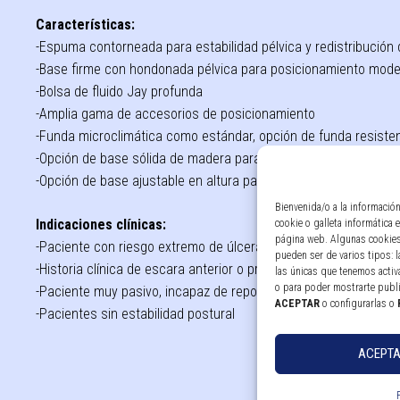
Características:
-Espuma contorneada para estabilidad pélvica y redistribución 
-Base firme con hondonada pélvica para posicionamiento mode
-Bolsa de fluido Jay profunda
-Amplia gama de accesorios de posicionamiento
-Funda microclimática como estándar, opción de funda resisten
-Opción de base sólida de madera para sillas con tapicería
-Opción de base ajustable en altura para regulación altura asie
Bienvenida/o a la informació
Indicaciones clínicas:
cookie o galleta informática
página web. Algunas cookies
-Paciente con riesgo extremo de úlceras por presión y necesid
pueden ser de varios tipos: 
-Historia clínica de escara anterior o presente.
las únicas que tenemos activa
o para poder mostrarte publ
-Paciente muy pasivo, incapaz de reposicionarse o realizar c
ACEPTAR
o configurarlas o
-Pacientes sin estabilidad postural
ACEPT