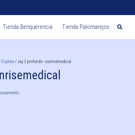
Tienda Benquerencia
Tienda Palomarejos
Zapatos postquirúrgicos
CIRUGÍA DE MAMA
Sujetadores post-quirúrgicos
Sujetadores mastectomía
/
Cojines
/ Jay 2 profundo- sunrisemedical
unrisemedical
cionamiento