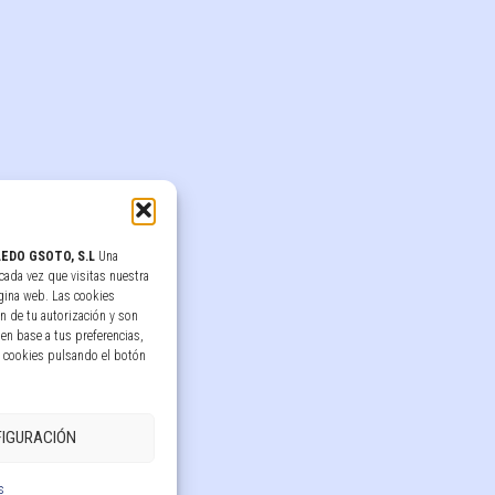
EDO GSOTO, S.L
Una
cada vez que visitas nuestra
gina web. Las cookies
n de tu autorización y son
en base a tus preferencias,
s cookies pulsando el botón
IGURACIÓN
s