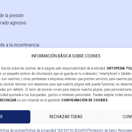
de la presión
rado-agresivo
te a la incontinencia
INFORMACIÓN BÁSICA SOBRE COOKIES
nto-suelo
n básica sobre las cookies de la página web responsabilidad de la entidad:
ORTOPEDIA TOL
 es un pequeño archivo de información que se guarda en tu ordenador, “smartphone” o tableta 
 son nuestras y otras pertenecen a empresas externas que prestan servicios para nuestra pá
ad alta de soporte postural
las cookies técnicas son necesarias para que nuestra página web pueda funcionar, no necesita
das por defecto. El resto de cookies sirven para mejorar nuestra página, para personalizarla 
icidad ajustada a tus búsquedas, gustos e intereses personales. Puedes aceptar todas esta
ambios de peso independientemente.
RECHAZAR
su uso clicando en el apartado
CONFIGURACIÓN DE COOKIES
.
AR
RECHAZAR TODAS
CONF
Política de cookies
Política de privacidad “SUS DATOS SEGUROS”
Protección de Datos Personale